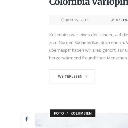
Colombia variopin
JUNI 15, 2016
BY
LE
Kolumbien war eines der Länder, auf die
zum Norden Südamerikas doch enorm. Von
überhaupt“ haben wir alles gehört. Für un
herzerwärmend freundlichen Menschen. N
WEITERLESEN
/
FOTO
KOLUMBIEN