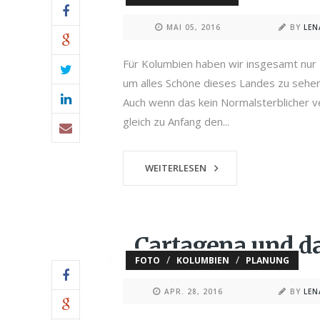
MAI 05, 2016
BY
LE
Für Kolumbien haben wir insgesamt nur 
um alles Schöne dieses Landes zu sehen
Auch wenn das kein Normalsterblicher ve
gleich zu Anfang den...
WEITERLESEN
Cartagena und d
/
/
FOTO
KOLUMBIEN
PLANUNG
APR. 28, 2016
BY
LE