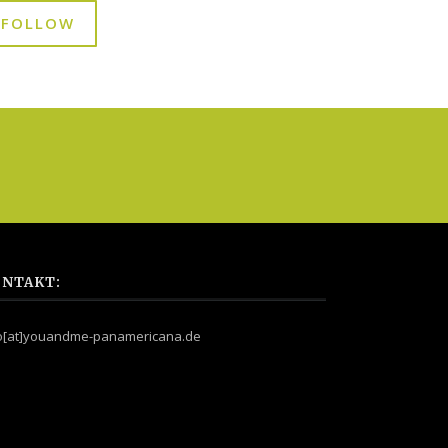
FOLLOW
NTAKT:
fo[at]youandme-panamericana.de