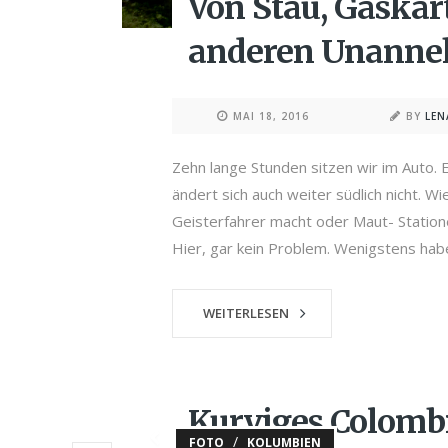
Von Stau, Gaska
anderen Unanne
MAI 18, 2016
BY
LE
Zehn lange Stunden sitzen wir im Auto. 
ändert sich auch weiter südlich nicht. W
Geisterfahrer macht oder Maut- Station
Hier, gar kein Problem. Wenigstens habe
WEITERLESEN
Kurviges Colomb
/
FOTO
KOLUMBIEN