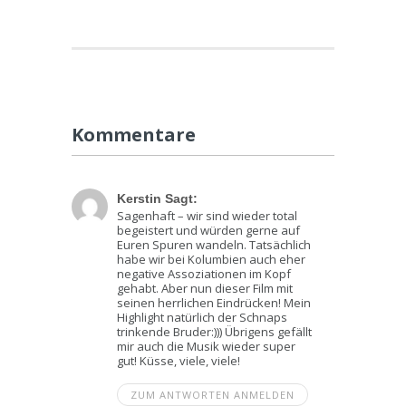
Kommentare
Juni 15, 2016 At 4:12 P.m.
Kerstin Sagt:
Sagenhaft – wir sind wieder total
begeistert und würden gerne auf
Euren Spuren wandeln. Tatsächlich
habe wir bei Kolumbien auch eher
negative Assoziationen im Kopf
gehabt. Aber nun dieser Film mit
seinen herrlichen Eindrücken! Mein
Highlight natürlich der Schnaps
trinkende Bruder:))) Übrigens gefällt
mir auch die Musik wieder super
gut! Küsse, viele, viele!
ZUM ANTWORTEN ANMELDEN