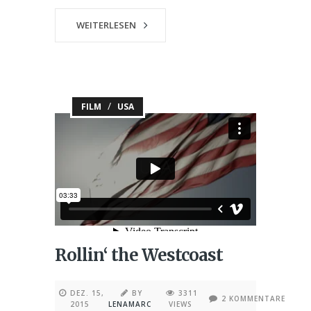
WEITERLESEN
/
FILM
USA
Rollin‘ the Westcoast
DEZ. 15,
BY
3311
2 KOMMENTARE
2015
LENAMARC
VIEWS