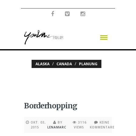
/
/
ALASKA
CANADA
PLANUNG
Borderhopping
OKT. 03,
BY
3116
KEINE
2015
LENAMARC
VIEWS
KOMMENTARE