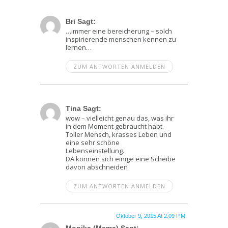
Oktober 3, 2015 At 10:41 A.m.
Bri Sagt:
…immer eine bereicherung – solch
inspirierende menschen kennen zu
lernen…
ZUM ANTWORTEN ANMELDEN
Oktober 5, 2015 At 4:32 P.m.
Tina Sagt:
wow – vielleicht genau das, was ihr
in dem Moment gebraucht habt.
Toller Mensch, krasses Leben und
eine sehr schöne
Lebenseinstellung.
DA können sich einige eine Scheibe
davon abschneiden
ZUM ANTWORTEN ANMELDEN
Oktober 9, 2015 At 2:09 P.m.