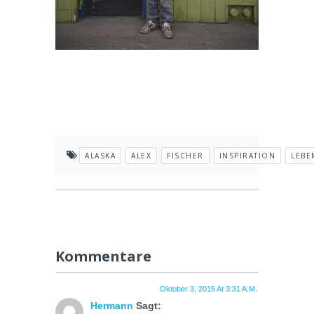
ALASKA
ALEX
FISCHER
INSPIRATION
LEBE
Kommentare
Oktober 3, 2015 At 3:31 A.m.
Hermann
Sagt: