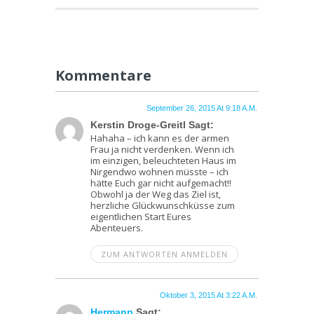
Kommentare
September 26, 2015 At 9:18 A.m.
Kerstin Droge-Greitl Sagt:
Hahaha – ich kann es der armen
Frau ja nicht verdenken. Wenn ich
im einzigen, beleuchteten Haus im
Nirgendwo wohnen müsste – ich
hätte Euch gar nicht aufgemacht!!
Obwohl ja der Weg das Ziel ist,
herzliche Glückwunschküsse zum
eigentlichen Start Eures
Abenteuers.
ZUM ANTWORTEN ANMELDEN
Oktober 3, 2015 At 3:22 A.m.
Hermann
Sagt: