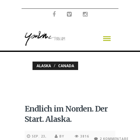
/
ALASKA
CANADA
Endlich im Norden. Der
Start. Alaska.
SEP. 23,
BY
3816
2 KOMMENTARE