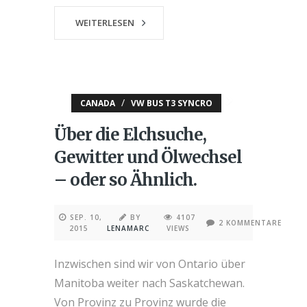
WEITERLESEN
/
CANADA
VW BUS T3 SYNCRO
Über die Elchsuche,
Gewitter und Ölwechsel
– oder so Ähnlich.
SEP. 10,
BY
4107
2 KOMMENTARE
2015
LENAMARC
VIEWS
Inzwischen sind wir von Ontario über
Manitoba weiter nach Saskatchewan.
Von Provinz zu Provinz wurde die