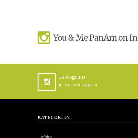
You & Me PanAm on I
Instagram
Join us on Instagram
KATEGORIEN
Afrika