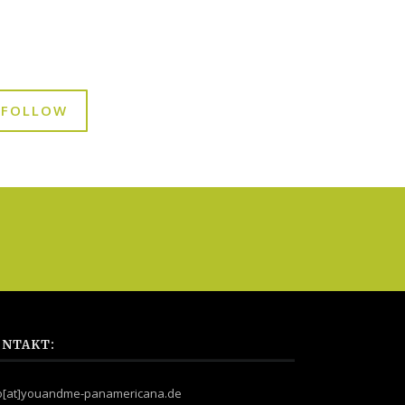
FOLLOW
NTAKT:
fo[at]youandme-panamericana.de