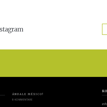
nstagram
KO
ÁNDALE MÉXICO!
8 KOMMENTARE
in