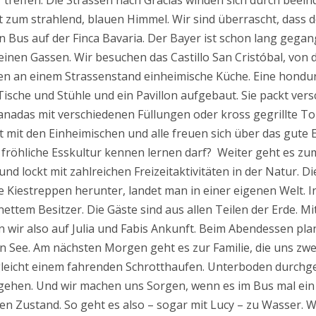
 treffen. Die Strassen nach Gracias winden sich durch beei
zum strahlend, blauen Himmel. Wir sind überrascht, dass der
Bus auf der Finca Bavaria. Der Bayer ist schon lang gegan
einen Gassen. Wir besuchen das Castillo San Cristóbal, von d
 essen an einem Strassenstand einheimische Küche. Eine ho
ische und Stühle und ein Pavillon aufgebaut. Sie packt vers
anadas mit verschiedenen Füllungen oder kross gegrillte Tor
erzt mit den Einheimischen und alle freuen sich über das gu
fröhliche Esskultur kennen lernen darf? Weiter geht es zu
und lockt mit zahlreichen Freizeitaktivitäten in der Natur. 
 Kiestreppen herunter, landet man in einer eigenen Welt. I
ettem Besitzer. Die Gäste sind aus allen Teilen der Erde. Mi
n wir also auf Julia und Fabis Ankunft. Beim Abendessen pla
n See. Am nächsten Morgen geht es zur Familie, die uns zwei
gleicht einem fahrenden Schrotthaufen. Unterboden durchg
 gehen. Und wir machen uns Sorgen, wenn es im Bus mal ein 
eren Zustand. So geht es also – sogar mit Lucy – zu Wasser