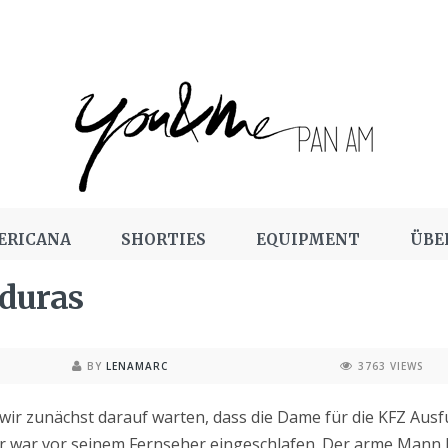
ERICANA
SHORTIES
EQUIPMENT
ÜBE
duras
BY
LENAMARC
3763 VIEWS
ir zunächst darauf warten, dass die Dame für die KFZ Aus
r war vor seinem Fernseher eingeschlafen. Der arme Mann beg