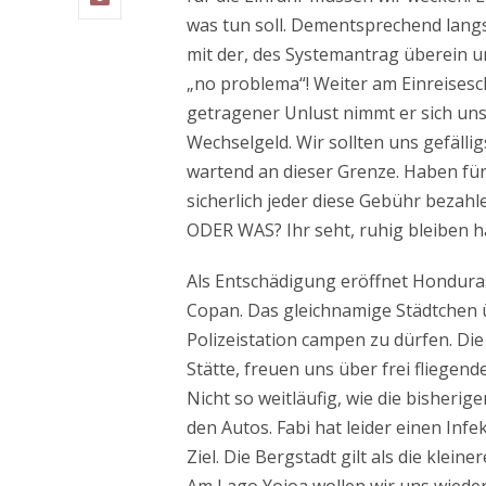
was tun soll. Dementsprechend lang
mit der, des Systemantrag überein u
„no problema“! Weiter am Einreisesc
getragener Unlust nimmt er sich unse
Wechselgeld. Wir sollten uns gefäll
wartend an dieser Grenze. Haben f
sicherlich jeder diese Gebühr bezah
ODER WAS? Ihr seht, ruhig bleiben ha
Als Entschädigung eröffnet Honduras 
Copan. Das gleichnamige Städtchen ü
Polizeistation campen zu dürfen. D
Stätte, freuen uns über frei fliegend
Nicht so weitläufig, wie die bisheri
den Autos. Fabi hat leider einen Inf
Ziel. Die Bergstadt gilt als die klei