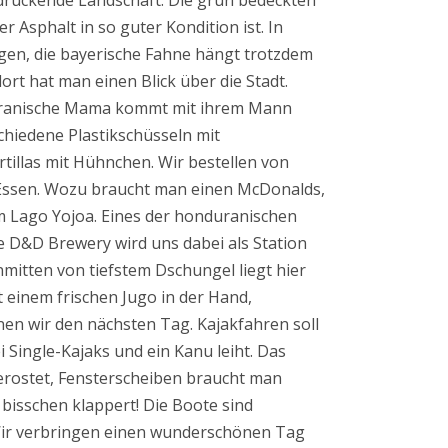
ndruckende Landschaft. Die grün bedeckten
 Asphalt in so guter Kondition ist. In
gen, die bayerische Fahne hängt trotzdem
ort hat man einen Blick über die Stadt.
nduranische Mama kommt mit ihrem Mann
chiedene Plastikschüsseln mit
tillas mit Hühnchen. Wir bestellen von
te Essen. Wozu braucht man einen McDonalds,
m Lago Yojoa. Eines der honduranischen
Die D&D Brewery wird uns dabei als Station
nmitten von tiefstem Dschungel liegt hier
t einem frischen Jugo in der Hand,
nen wir den nächsten Tag. Kajakfahren soll
 Single-Kajaks und ein Kanu leiht. Das
erostet, Fensterscheiben braucht man
bisschen klappert! Die Boote sind
. Wir verbringen einen wunderschönen Tag