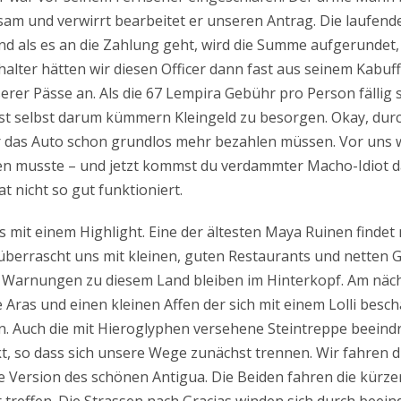
sam und verwirrt bearbeitet er unseren Antrag. Die laufen
nd als es an die Zahlung geht, wird die Summe aufgerundet,
halter hätten wir diesen Officer dann fast aus seinem Kabu
rer Pässe an. Als die 67 Lempira Gebühr pro Person fällig s
igst selbst darum kümmern Kleingeld zu besorgen. Okay, durc
ür das Auto schon grundlos mehr bezahlen müssen. Vor uns
len musste – und jetzt kommst du verdammter Macho-Idiot 
t nicht so gut funktioniert.
mit einem Highlight. Eine der ältesten Maya Ruinen findet 
berrascht uns mit kleinen, guten Restaurants und netten G
ie Warnungen zu diesem Land bleiben im Hinterkopf. Am näc
e Aras und einen kleinen Affen der sich mit einem Lolli besc
gen. Auch die mit Hieroglyphen versehene Steintreppe beeindr
ekt, so dass sich unsere Wege zunächst trennen. Wir fahren d
nere Version des schönen Antigua. Die Beiden fahren die kürz