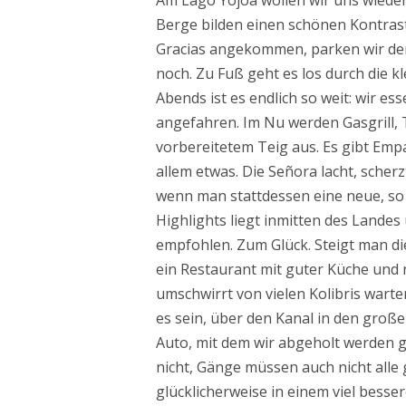
Am Lago Yojoa wollen wir uns wieder
Berge bilden einen schönen Kontrast 
Gracias angekommen, parken wir den 
noch. Zu Fuß geht es los durch die kl
Abends ist es endlich so weit: wir
angefahren. Im Nu werden Gasgrill, T
vorbereitetem Teig aus. Es gibt Emp
allem etwas. Die Se­ño­ra lacht, sch
wenn man stattdessen eine neue, so 
Highlights liegt inmitten des Landes 
empfohlen. Zum Glück. Steigt man die
ein Restaurant mit guter Küche und n
umschwirrt von vielen Kolibris warte
es sein, über den Kanal in den große
Auto, mit dem wir abgeholt werden 
nicht, Gänge müssen auch nicht alle
glücklicherweise in einem viel bess