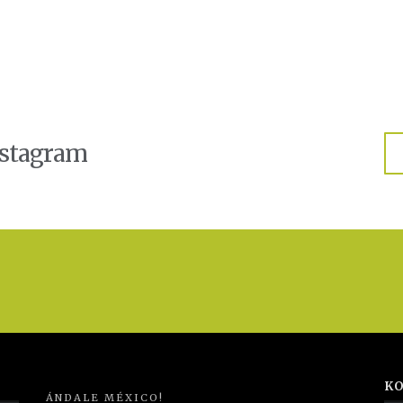
nstagram
KO
ÁNDALE MÉXICO!