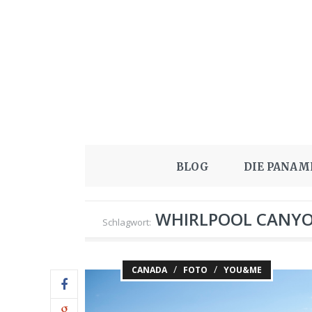
BLOG
DIE PANAM
WHIRLPOOL CANY
Schlagwort:
/
/
CANADA
FOTO
YOU&ME