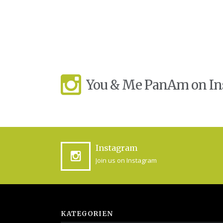
You & Me PanAm on I
Instagram
Join us on Instagram
KATEGORIEN