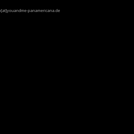
fo[at]youandme-panamericana.de