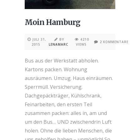
Moin Hamburg
JULI 31,
BY
4210
2 KOMMENTARE
2015
LENAMARC
VIEWS
Bus aus der Werkstatt abholen.
Kartons packen. Wohnung
ausräumen. Umzug. Haus einräumen.
Sperrmüll. Versicherung.
Dachgepäckträger, Kühlschrank,
Feinarbeiten, den ersten Teil
zusammen packen: alles in, am und
um den Bus… UND zwischendrin Luft
holen. Ohne die lieben Menschen, die
uns geholfen haben – unmöglich! So