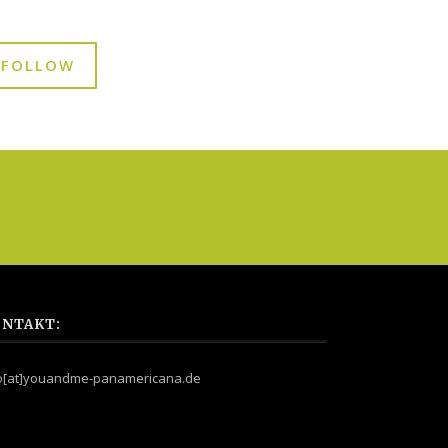
FOLLOW
NTAKT:
fo[at]youandme-panamericana.de