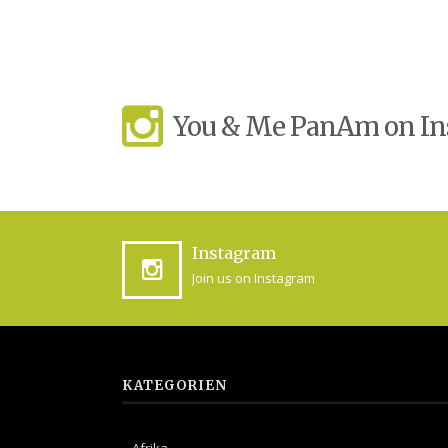
You & Me PanAm on I
Instagram
Join us on Instagram
KATEGORIEN