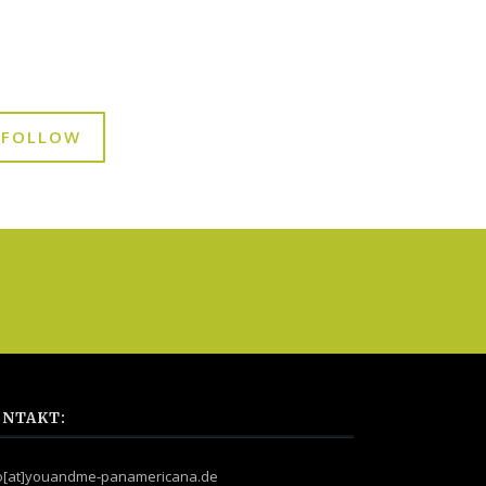
FOLLOW
NTAKT:
fo[at]youandme-panamericana.de