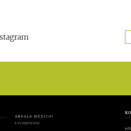
nstagram
KO
ÁNDALE MÉXICO!
8 KOMMENTARE
in